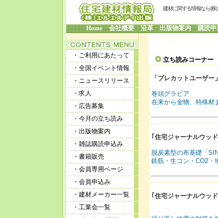
建材に関する情報なら(株
Home
会社概要
沿革
出版物案内
購読申
・ご利用にあたって
立ち読みコーナ
・全国イベント情報
「プレカットユーザー
・ニュースリリース
・求人
巻頭グラビア
在来から金物、特殊材
・広告募集
・今月の立ち読み
・出版物案内
｢住宅ジャーナルウッドテ
・雑誌購読申込み
脱炭素型の布基礎「SIN
・書籍販売
鉄筋・生コン・CO2・
・会員専用ページ
・会員申込み
・建材メーカー一覧
｢住宅ジャーナルウッドテ
・工業会一覧