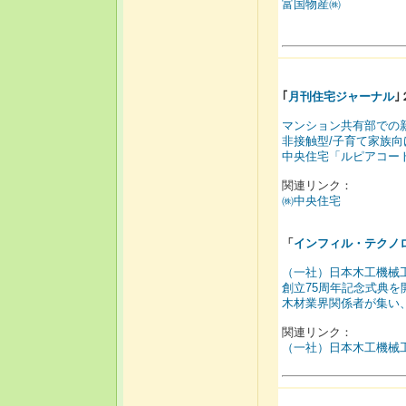
富国物産㈱
｢
月刊住宅ジャーナル
｣
マンション共有部での
非接触型/子育て家族
中央住宅「ルピアコー
関連リンク：
㈱中央住宅
「
インフィル・テクノ
（一社）日本木工機械
創立75周年記念式典を
木材業界関係者が集い
関連リンク：
（一社）日本木工機械