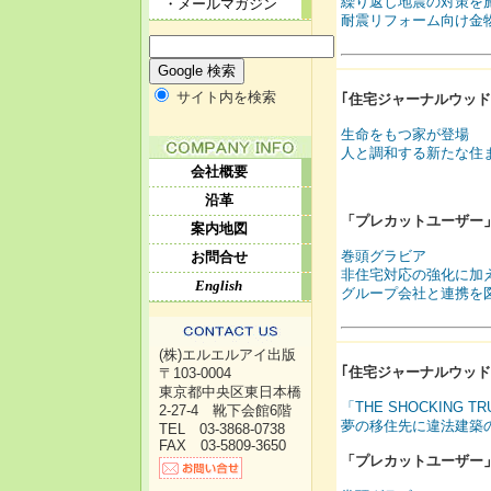
繰り返し地震の対策を
・メールマガジン
耐震リフォーム向け金
サイト内を検索
｢住宅ジャーナルウッドテ
生命をもつ家が登場
人と調和する新たな住
会社概要
沿革
「プレカットユーザー
」
案内地図
巻頭グラビア
お問合せ
非住宅対応の強化に加
English
グループ会社と連携を
(株)エルエルアイ出版
｢
住宅ジャーナルウッド
〒103-0004
東京都中央区東日本橋
「THE SHOCKING
2-27-4 靴下会館6階
夢の移住先に違法建築
TEL 03-3868-0738
FAX 03-5809-3650
「プレカットユーザー