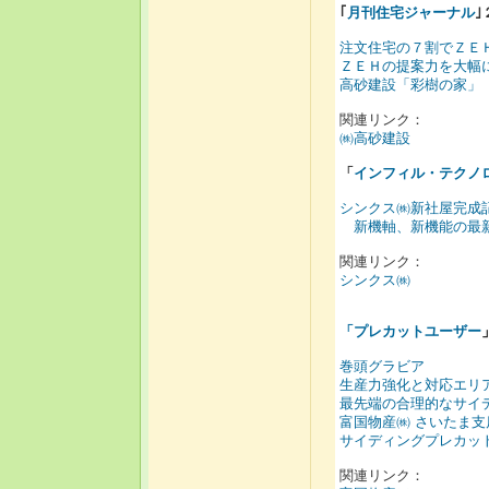
｢
月刊住宅ジャーナル
｣
注文住宅の７割でＺＥ
ＺＥＨの提案力を大幅
高砂建設「彩樹の家」
関連リンク：
㈱高砂建設
「
インフィル・テクノ
シンクス㈱新社屋完成
新機軸、新機能の最
関連リンク：
シンクス㈱
「
プレカットユーザー
巻頭グラビア
生産力強化と対応エリ
最先端の合理的なサイ
富国物産㈱ さいたま支
サイディングプレカッ
関連リンク：