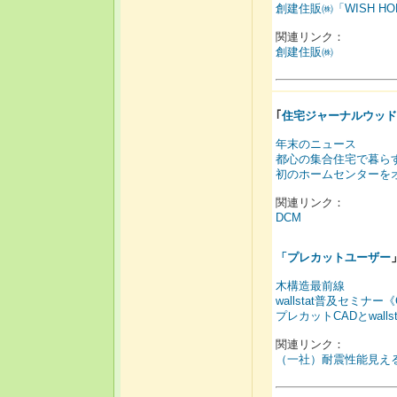
創建住販㈱「WISH 
関連リンク：
創建住販㈱
｢
住宅ジャーナルウッド
年末のニュース
都心の集合住宅で暮ら
初のホームセンターを
関連リンク：
DCM
「
プレカットユーザー
木構造最前線
wallstat普及セミナ
プレカットCADとwall
関連リンク：
（一社）耐震性能見え