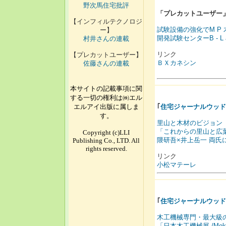
野次馬住宅批評
「
プレカットユーザー
【インフィルテクノロジ
試験設備の強化でM P
ー】
開発試験センターB - L
村井さんの連載
リンク
【プレカットユーザー】
ＢＸカネシン
佐藤さんの連載
本サイトの記載事項に関
する一切の権利は㈱エル
エルアイ出版に属しま
｢
住宅ジャーナルウッド
す。
里山と木材のビジョン
「これからの里山と広
Copyright (c)LLI
隈研吾×井上岳一 両氏
Publishing Co., LTD. All
rights reserved.
リンク
小松マテーレ
｢
住宅ジャーナルウッド
木工機械専門・最大級
「日本木工機械展 /Mokkit