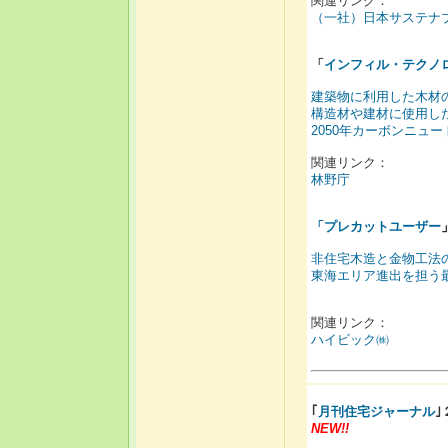
関連リンク：
（一社）日本サステナ
「
インフィル・テクノ
建築物に利用した木材
構造材や建材に使用し
2050年カーボンニュ
関連リンク：
林野庁
「
プレカットユーザー
非住宅木造と金物工法
東海エリア進出を担う
関連リンク：
ハイビック㈱
｢
月刊住宅ジャーナル
NEW!!