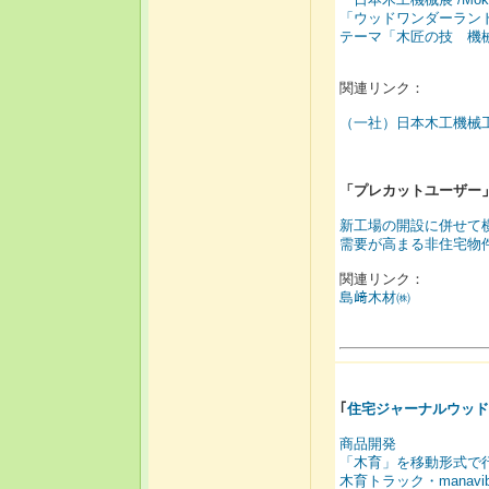
「ウッドワンダーランド 
テーマ「木匠の技 機
関連リンク：
（一社）日本木工機械
「
プレカットユーザー
新工場の開設に併せて
需要が高まる非住宅物
関連リンク：
島﨑木材㈱
｢
住宅ジャーナルウッド
商品開発
「木育」を移動形式で
木育トラック・manav