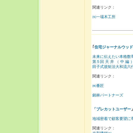
関連リンク：
㈲一場木工所
｢
住宅ジャーナルウッド
未来に伝えたい本格数
第５回 天 井 （ 中 編 
田子式規矩法大和流六
関連リンク：
㈱番匠
銘林パートナーズ
「
プレカットユーザー
地域密着で顧客要望に
関連リンク：