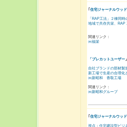
｢
住宅ジャーナルウッド
「RAP工法」２棟同時
地域で共存共栄、RAP
関連リンク：
㈱福栄
「
プレカットユーザー
自社ブランドの部材製
新工場で生産の合理化
㈱新昭和 香取工場
関連リンク：
㈱新昭和グループ
｢
住宅ジャーナルウッド
視点：住宅建設型ビジ