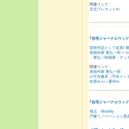
関連リンク：
京北プレカット㈱
｢
住宅ジャーナルウッド
芸術作品として佐原/ 
美術作家 東弘一郎 ×
「東弘一郎個展：デッ
関連リンク：
美術作家 東弘一郎
㈲守谷建具（守谷イン
佐原みらい運河㈱
｢
住宅ジャーナルウッド
視点 Monthly
戸建リノベーション普