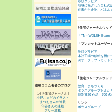
巻頭グラビア
地域に根ざした自社の
在来から金物、パネル
｢
住宅ジャーナルウッド
「TN－WOLSH Be
「プレカットユーザー
巻頭グラビア
本社工場の移転を機に
㈱オークラプレカット
｢
住宅ジャーナルウッド
連載コラム著者のブログ
教育、まちづくり
ポラスグループおえか
【月刊住宅ジャーナル】
特別賞20 作品、700 
小野こまどのイラスト
まつおさんの連載
リンク
守谷さんの連載
ポラスグループ
フリー連載