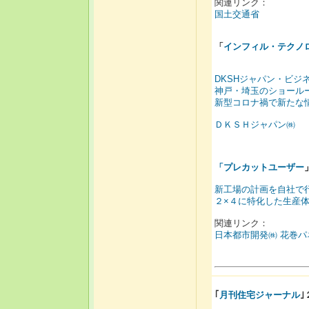
関連リンク：
国土交通省
「
インフィル・テクノ
DKSHジャパン・ビジ
神戸・埼玉のショール
新型コロナ禍で新たな
ＤＫＳＨジャパン㈱
「
プレカットユーザー
新工場の計画を自社で
２×４に特化した生産
関連リンク：
日本都市開発㈱ 花巻パ
｢
月刊住宅ジャーナル