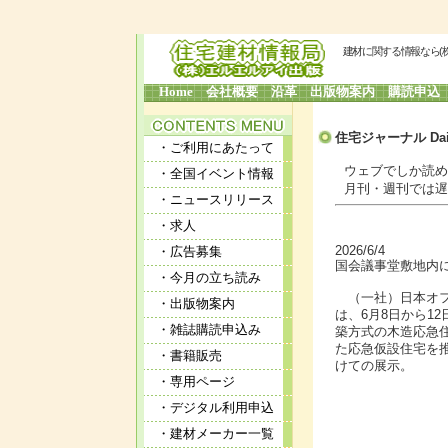
建材に関する情報なら(
Home
会社概要
沿革
出版物案内
購読申込
住宅ジャーナル Dai
・ご利用にあたって
ウェブでしか読めな
・全国イベント情報
月刊・週刊では遅す
・ニュースリリース
・求人
2026/6/4
・広告募集
国会議事堂敷地内に
・今月の立ち読み
（一社）日本オフ
・出版物案内
は、6月8日から1
・雑誌購読申込み
築方式の木造応急
た応急仮設住宅を
・書籍販売
けての展示。
・専用ページ
・デジタル利用申込
・建材メーカー一覧