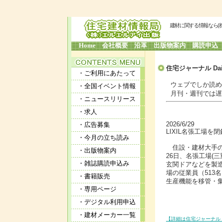
建材に関する情報なら(
Home
会社概要
沿革
出版物案内
購読申込
住宅ジャーナル Dai
・ご利用にあたって
ウェブでしか読めな
・全国イベント情報
月刊・週刊では遅す
・ニュースリリース
・求人
2026/6/29
・広告募集
LIXIL名張工場を閉鎖 
・今月の立ち読み
住設・建材大手の㈱
・出版物案内
26日、名張工場(
・雑誌購読申込み
玄関ドアなどを製
場の従業員（513
・書籍販売
生産機能を移管・
・専用ページ
・デジタル利用申込
・建材メーカー一覧
【詳細は住宅ジャーナル 