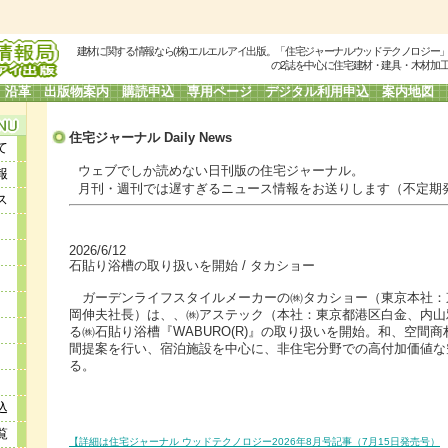
建材に関する情報なら(株)エルエルアイ出版。「住宅ジャーナルウッドテクノロジー
の2誌を中心に住宅建材・建具・木材加
沿革
出版物案内
購読申込
専用ページ
デジタル利用申込
案内地図
住宅ジャーナル Daily
News
て
ウェブでしか読めない日刊版の住宅ジャーナル。
報
月刊・週刊では遅すぎるニュース情報をお送りします（不定期
ス
2026/6/12
石貼り浴槽の取り扱いを開始 / タカショー
ガーデンライフスタイルメーカーの㈱タカショー（東京本社：
岡伸夫社長）は、、㈱アステック（本社：東京都港区白金、内山
る㈱石貼り浴槽『WABURO(R)』の取り扱いを開始。和、空間
間提案を行い、宿泊施設を中心に、非住宅分野での高付加価値な
る。
込
覧
【詳細は住宅ジャーナル ウッドテクノロジー2026年8月号記事（7月15日発売号）