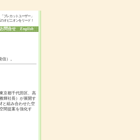
」「プレカットユーザー」
工のオピニオンをリード！
お問合せ
English
発信）。
東京都千代田区、高
雅輝社長）が展開す
商材と組み合わせた空
空間提案を強化す