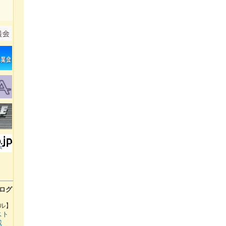
ログ
ル】
スト
載