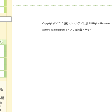
Copyright(C) 2010 (株)エルエルアイ出版 All Rights Reserved.
admin:
azalai-japon（アフリカ雑貨アザライ）
出版
本橋
階
38
0