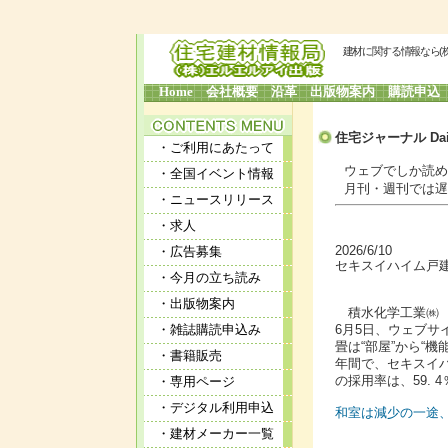
建材に関する情報なら(
Home
会社概要
沿革
出版物案内
購読申込
住宅ジャーナル Dai
・ご利用にあたって
ウェブでしか読めな
・全国イベント情報
月刊・週刊では遅す
・ニュースリリース
・求人
2026/6/10
・広告募集
セキスイハイム戸建
・今月の立ち読み
・出版物案内
積水化学工業㈱ 
・雑誌購読申込み
6月5日、ウェブ
畳は“部屋”から“機
・書籍販売
年間で、セキスイハ
の採用率は、59. 
・専用ページ
・デジタル利用申込
和室は減少の一途、
・建材メーカー一覧