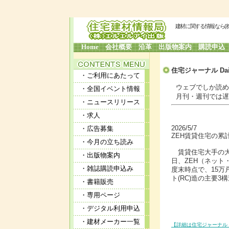
建材に関する情報なら(
Home
会社概要
沿革
出版物案内
購読申込
住宅ジャーナル Dai
・ご利用にあたって
ウェブでしか読めな
・全国イベント情報
月刊・週刊では遅す
・ニュースリリース
・求人
2026/5/7
・広告募集
ZEH賃貸住宅の累計
・今月の立ち読み
賃貸住宅大手の大
・出版物案内
日、ZEH（ネット
・雑誌購読申込み
度末時点で、15万
ト(RC)造の主要
・書籍販売
・専用ページ
・デジタル利用申込
・建材メーカー一覧
【詳細は住宅ジャーナル 