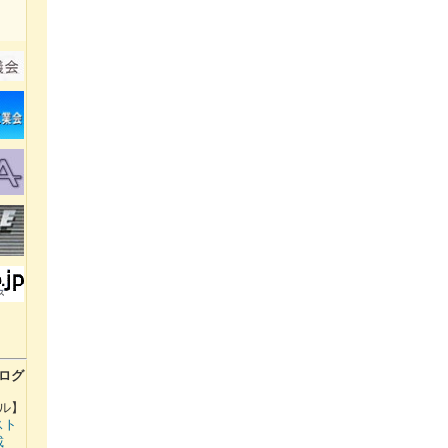
ログ
ル】
スト
載