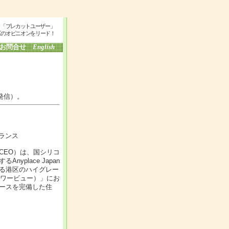
」「プレカットユーザー」
工のオピニオンをリード！
お問合せ
English
発信）。
ランス
EO）は、国シリコ
place Japan
る港区のハイグレー
京タワービュー）」にお
ースを完備した住