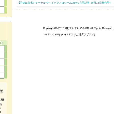
【詳細は住宅ジャーナル ウッドテクノロジー2026年7月号記事（6月15日発売号）
Copyright(C) 2010 (株)エルエルアイ出版 All Rights Reserved.
admin:
azalai-japon（アフリカ雑貨アザライ）
出版
本橋
階
38
0