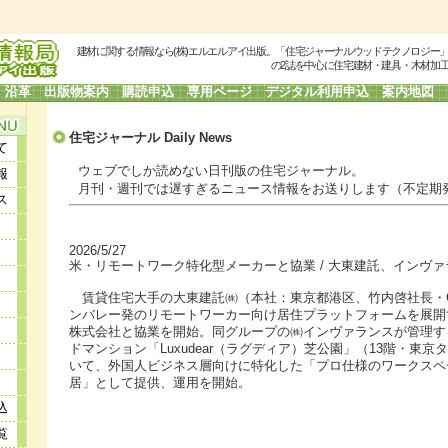
建材に関する情報なら(株)エルエルアイ出版。「住宅ジャーナルウッドテクノロジー
の2誌を中心に住宅建材・建具・木材加
沿革
出版物案内
購読申込
専用ページ
デジタル利用申込
案内地図
住宅ジャーナル Daily
News
て
ウェブでしか読めない日刊版の住宅ジャーナル。
報
月刊・週刊では遅すぎるニュース情報をお送りします（不定期
ス
2026/5/27
米・リモートワーク特化型メーカーと協業 / 大東建託、インヴァ
賃貸住宅大手の大東建託㈱（本社：東京都港区、竹内啓社長・C
ンバレー発のリモートワーカー向け居住プラットフォームを展開するAny
株式会社と協業を開始。同グループの㈱インヴァランスが管理す
ドマンション「Luxudear（ラグディア）芝公園」（13階・東
いて、外国人ビジネス層向けに特化した「プロ仕様のワークスペ
居」として提供、運用を開始。
込
覧