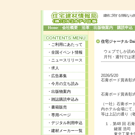
建材に関する情報なら(
Home
会社概要
沿革
出版物案内
購読申込
住宅ジャーナル Dai
・ご利用にあたって
ウェブでしか読めな
・全国イベント情報
月刊・週刊では遅す
・ニュースリリース
・求人
2026/5/20
・広告募集
石膏ボード賞表彰式
・今月の立ち読み
・出版物案内
石膏ボード賞表彰式
・雑誌購読申込み
（一社）石膏ボード
・書籍販売
内ホテル会場にて
等は上記の通り（
・専用ページ
・デジタル利用申込
１．第48 回 石
鍵屋 浩司
・建材メーカー一覧
東北工業大学 建