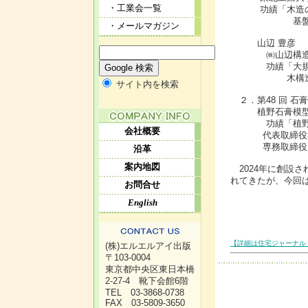
・工業会一覧
功績「木造の防
基盤構築への
・メールマガジン
山辺 豊彦
㈱山辺構造設
功績「大規模木
木構造基準整
サイト内を検索
２．第48 回 石
植野石膏模型
功績「植野石膏
会社概要
代表取締役社
専務取締役 
沿革
案内地図
2024年に創設
れてきたが、今回
お問合せ
English
【詳細は住宅ジャーナル 
(株)エルエルアイ出版
〒103-0004
東京都中央区東日本橋
2-27-4 靴下会館6階
TEL 03-3868-0738
FAX 03-5809-3650