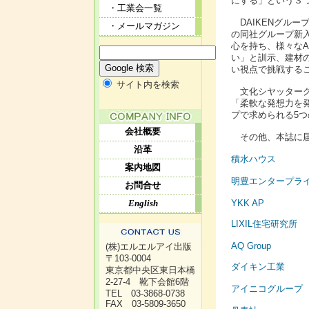
にする」という３つ
・工業会一覧
DAIKENグル
・メールマガジン
の同社グループ新入
心を持ち、様々なA
い」と訓示、建材
い視点で挑戦する
サイト内を検索
文化シヤッターグ
「柔軟な発想力を
プで求められる5
会社概要
その他、本誌に届
沿革
積水ハウス
案内地図
明豊エンタープラ
お問合せ
YKK AP
English
LIXIL住宅研究所
AQ Group
(株)エルエルアイ出版
〒103-0004
ダイキン工業
東京都中央区東日本橋
2-27-4 靴下会館6階
アイニコグループ
TEL 03-3868-0738
FAX 03-5809-3650