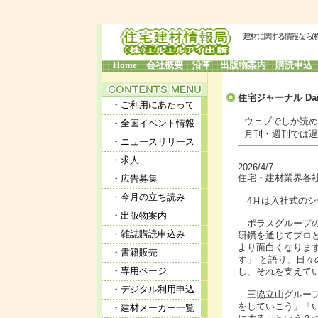
建材に関する情報なら(
Home
会社概要
沿革
出版物案内
購読申込
住宅ジャーナル Dai
・ご利用にあたって
ウェブでしか読めな
・全国イベント情報
月刊・週刊では遅す
・ニュースリリース
・求人
2026/4/7
住宅・建材業界各
・広告募集
・今月の立ち読み
4月は入社式のシ
・出版物案内
ポラスグループの
・雑誌購読申込み
研鑽を通じてプロ
より面白くなりま
・書籍販売
す」 と語り、日々
・専用ページ
し、それを支えて
・デジタル利用申込
三協立山グループ
をしていこう」「
・建材メーカー一覧