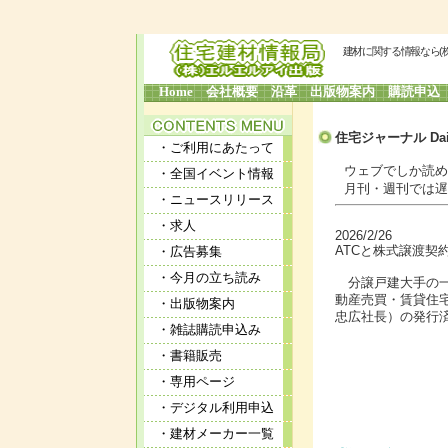
建材に関する情報なら(
Home
会社概要
沿革
出版物案内
購読申込
住宅ジャーナル Dai
・ご利用にあたって
ウェブでしか読めな
・全国イベント情報
月刊・週刊では遅す
・ニュースリリース
・求人
2026/2/26
ATCと株式譲渡契約
・広告募集
・今月の立ち読み
分譲戸建大手の一
動産売買・賃貸住
・出版物案内
忠広社長）の発行
・雑誌購読申込み
・書籍販売
・専用ページ
・デジタル利用申込
・建材メーカー一覧