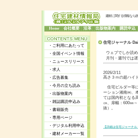
建材に関する情報なら(
Home
会社概要
沿革
出版物案内
購読申込
住宅ジャーナル Dai
・ご利用にあたって
ウェブでしか読めな
・全国イベント情報
月刊・週刊では遅す
・ニュースリリース
・求人
2026/2/11
高さ３ｍの超ハイドア
・広告募集
・今月の立ち読み
住宅ビルダー等に
ーション湘南㈱、
・出版物案内
ては国内初となる高
・雑誌購読申込み
㎝、扉幅：600㎜～1
抜）。
・書籍販売
・専用ページ
・デジタル利用申込
【詳細は住宅ジャーナル 
・建材メーカー一覧