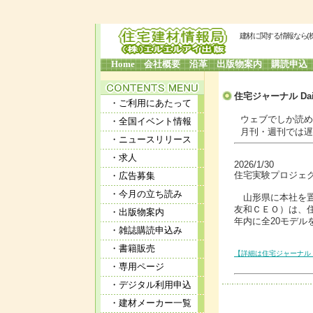
建材に関する情報なら(
Home
会社概要
沿革
出版物案内
購読申込
住宅ジャーナル Dai
・ご利用にあたって
ウェブでしか読めな
・全国イベント情報
月刊・週刊では遅す
・ニュースリリース
・求人
2026/1/30
住宅実験プロジェク
・広告募集
・今月の立ち読み
山形県に本社を置
友和ＣＥＯ）は、住宅実
・出版物案内
年内に全20モデル
・雑誌購読申込み
・書籍販売
【詳細は住宅ジャーナル 
・専用ページ
・デジタル利用申込
・建材メーカー一覧