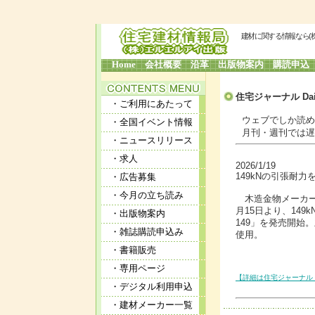
建材に関する情報なら(
Home
会社概要
沿革
出版物案内
購読申込
住宅ジャーナル Dai
・ご利用にあたって
ウェブでしか読めな
・全国イベント情報
月刊・週刊では遅す
・ニュースリリース
・求人
2026/1/19
149kNの引張耐
・広告募集
・今月の立ち読み
木造金物メーカー
月15日より、14
・出版物案内
149」を発売開始
・雑誌購読申込み
使用。
・書籍販売
・専用ページ
【詳細は住宅ジャーナル 
・デジタル利用申込
・建材メーカー一覧