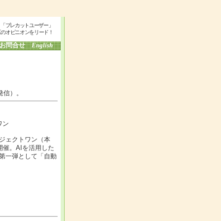
」「プレカットユーザー」
工のオピニオンをリード！
お問合せ
English
発信）。
ワン
ジェクトワン（本
催。AIを活用した
第一弾として「自動