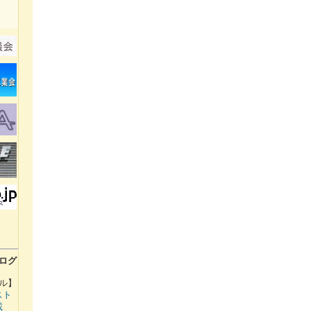
ログ
ル】
スト
載