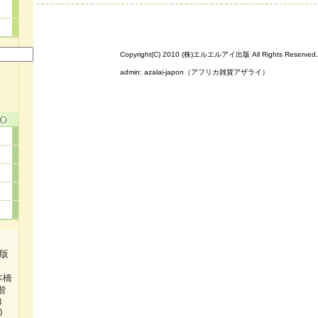
Copyright(C) 2010 (株)エルエルアイ出版 All Rights Reserved.
admin:
azalai-japon（アフリカ雑貨アザライ）
出版
本橋
階
38
0