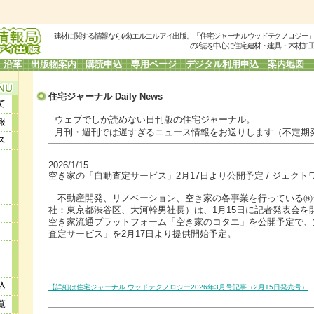
建材に関する情報なら(株)エルエルアイ出版。「住宅ジャーナルウッドテクノロジー
の2誌を中心に住宅建材・建具・木材加
沿革
出版物案内
購読申込
専用ページ
デジタル利用申込
案内地図
住宅ジャーナル Daily
News
て
ウェブでしか読めない日刊版の住宅ジャーナル。
報
月刊・週刊では遅すぎるニュース情報をお送りします（不定期
ス
2026/1/15
空き家の「自動査定サービス」2月17日より公開予定 / ジェクト
不動産開発、リノベーション、空き家の各事業を行っている㈱
社：東京都渋谷区、大河幹男社長）は、1月15日に記者発表会を開
空き家流通プラットフォーム「空き家のコタエ」を公開予定で、
査定サービス」を2月17日より提供開始予定。
込
【詳細は住宅ジャーナル ウッドテクノロジー2026年3月号記事（2月15日発売号）
覧