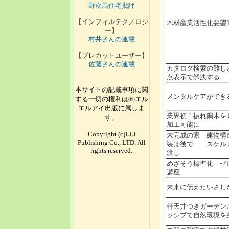
野次馬住宅批評
【インフィルテクノロジ
木材産業活性化要望1
ー】
村井さんの連載
【プレカットユーザー】
佐藤さんの連載
カタログ検索の難し
点表示で解決する
本サイトの記載事項に関
メンタルケアができ
する一切の権利は㈱エル
エルアイ出版に属しま
業界初！振れ隅木を
す。
加工可能に
Copyright (c)LLI
未完成の家 建物構
Publishing Co., LTD. All
装は後で スケル
rights reserved.
渡し
めざそう標準化 
講座
未来に伝えたいさし
軒天井つきガーデ
ッシブで自然環境を