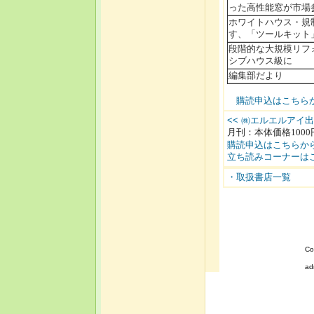
った高性能窓が市場
ホワイトハウス・規
す、「ツールキット
段階的な大規模リフ
シブハウス級に
編集部だより
購読申込はこちらか
<< ㈱エルエルアイ
月刊：本体価格1000
購読申込はこちらから
立ち読みコーナーはこ
・取扱書店一覧
Co
ad