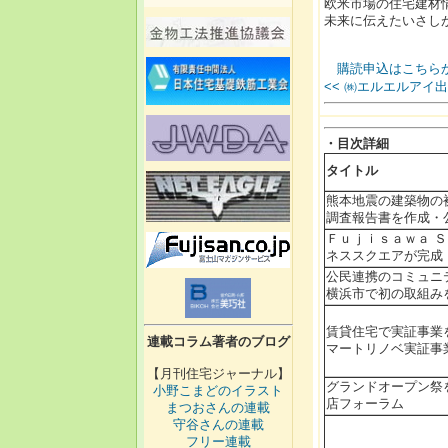
欧米市場の住宅建材
未来に伝えたいさし
購読申込はこちらか
<< ㈱エルエルアイ
・目次詳細
タイトル
熊本地震の建築物の
調査報告書を作成・
Ｆｕｊｉｓａｗａ 
ネススクエアが完成
公民連携のコミュ
横浜市で初の取組み
賃貸住宅で実証事
連載コラム著者のブログ
マートリノベ実証事
【月刊住宅ジャーナル】
グランドオープン祭
小野こまどのイラスト
店フォーラム
まつおさんの連載
守谷さんの連載
フリー連載