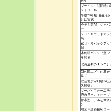
再生
ブラインド開閉時の
ントロール
平成28年度 住生活
月に実施
今年も開催 ジャパ
ー
２０１６ウッドマシン
崎
家づくりバックアッ
催
木創研パッシブ型 
を開催
北海道初のＴＤＹシ
彩の国みどりの基金
呈式
総合地所が船橋34
ス船橋」
ツーバイフォー工法
府向日市にてオープ
都市型モデルを大阪
ン
省エネ建築技術ロー