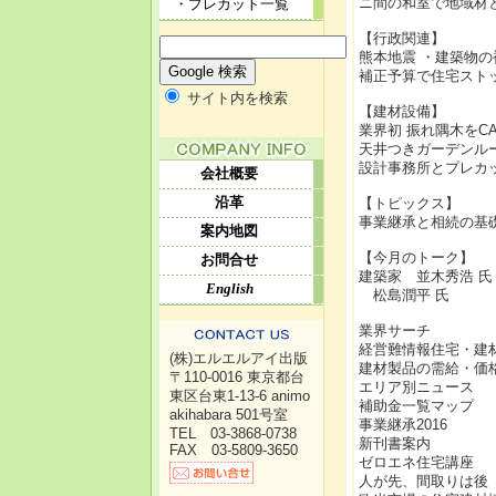
ニ間の和室で地域材
・プレカット一覧
【行政関連】
熊本地震 ・建築物
補正予算で住宅スト
サイト内を検索
【建材設備】
業界初 振れ隅木をC
天井つきガーデンル
設計事務所とプレカ
会社概要
沿革
【トピックス】
事業継承と相続の基
案内地図
【今月のトーク】
お問合せ
建築家 並木秀浩 氏
English
松島潤平 氏
業界サーチ
経営難情報住宅・建
(株)エルエルアイ出版
建材製品の需給・価
〒110-0016 東京都台
エリア別ニュース
東区台東1-13-6 animo
補助金一覧マップ
akihabara 501号室
事業継承2016
TEL 03-3868-0738
新刊書案内
FAX 03-5809-3650
ゼロエネ住宅講座
人が先、間取りは後