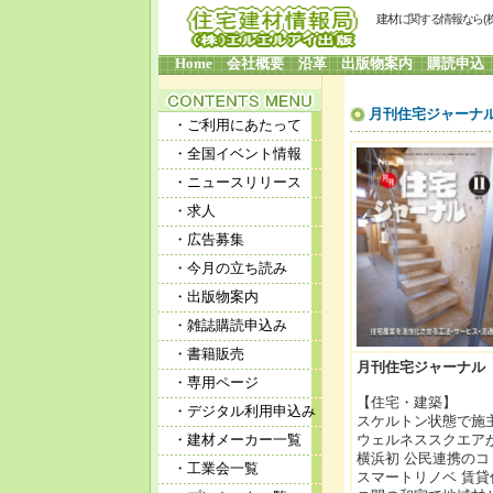
建材に関する情報なら(
Home
会社概要
沿革
出版物案内
購読申込
月刊住宅ジャーナ
・ご利用にあたって
・全国イベント情報
・ニュースリリース
・求人
・広告募集
・今月の立ち読み
・出版物案内
・雑誌購読申込み
・書籍販売
月刊住宅ジャーナル CO
・専用ページ
【住宅・建築】
・デジタル利用申込み
スケルトン状態で施
・建材メーカー一覧
ウェルネススクエア
横浜初 公民連携の
・工業会一覧
スマートリノベ 賃