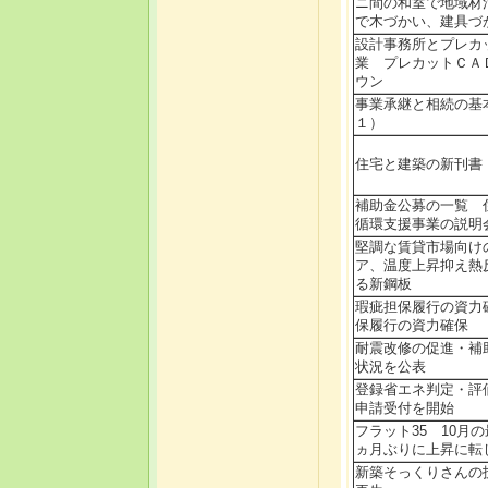
ニ間の和室で地域
で木づかい、建具づ
設計事務所とプレカ
業 プレカットＣＡ
ウン
事業承継と相続の基
１）
住宅と建築の新刊書
補助金公募の一覧 
循環支援事業の説明
堅調な賃貸市場向け
ア、温度上昇抑え熱
る新鋼板
瑕疵担保履行の資力
保履行の資力確保
耐震改修の促進・補
状況を公表
登録省エネ判定・評
申請受付を開始
フラット35 10月
ヵ月ぶりに上昇に転
新築そっくりさんの