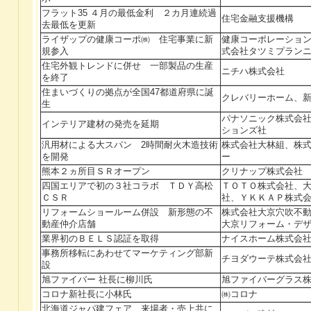
フラット35 ４月の最低金利 ２カ月連続過
住宅金融支援機構
去最低を更新
ライザップの健康コーポ㈱ 住宅事業に新
健康コーポレーショ
規参入
式会社タツミプラン
住宅外観トレンドに併せ 一部製品の生産
ニチハ株式会社
を終了
住まいづくりの拠点が全国47都道府県に誕
クレバリーホーム、
生
パナソニック株式会
インテリア建材の発売を延期
ションズ社
汎用材による大スパン 2時間耐火木造技術
株式会社大林組、株
を開発
ー
熊本２ヵ所目ＳＲオープン
クリナップ株式会社
四国エリアで初の３社コラボ ＴＤＹ高松
ＴＯＴＯ株式会社、
ＣＳＲ
社、ＹＫＫＡＰ株式
リフォームショールーム併設 新形態の不
株式会社大京穴吹不
動産仲介店舗
大京リフォーム・デ
業界初のＢＥＬＳ認証を取得
ナイスホーム株式会
事務所移転にあわせてマーケティング部新
チヨダウーテ株式会
設
旭ファイバー 社長に柳川氏
旭ファイバーグラス
コロナ新社長に小林氏
㈱コロナ
北海道ジャパ建フェア 来場者・売上共に