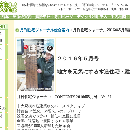
建材に関する情報なら(株)エルエルアイ出版。「月刊住宅ジャーナル」「インフィル
ットユーザー」の３誌を中心に住宅建材・建具・木材加
沿革
出版物案内
購読申込
専用ページ
デジタル利用申込
案内地図
月刊住宅ジャーナル総合案内
＜
月刊住宅ジャーナル2016年5月号
て
報
ス
２０１６年５月号
地方を元気にする木造住宅・建
月刊住宅ジャーナル CONTENTS 2016年5月号 Vol.90
中大規模木造建築物のパースペクティブ
込み
討論会 木造化・木質化へのアプローチ
覧
設備交換で３分の１補助の支援に注目
全国の遠隔地で展開するＦＣ事業
来場者が1000人増加した展示会