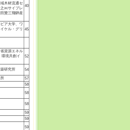
地域木材流通セ
40
和之㈱サイプレ
岡田贊三飛騨産
ンビア大学、ワ
マイケル・グリ
45
業省資源エネル
 環境共創イ
52
建築研究所
54
務所
57
58
58
58
59
59
59