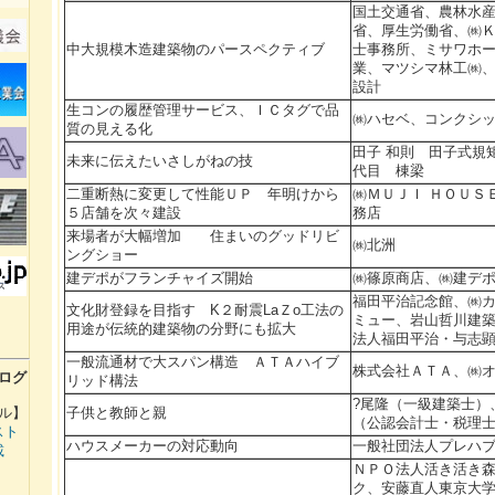
国土交通省、農林水
省、厚生労働省、㈱
中大規模木造建築物のパースペクティブ
士事務所、ミサワホ
業、マツシマ林工㈱
設計
生コンの履歴管理サービス、ＩＣタグで品
㈱ハセベ、コンクシ
質の見える化
田子 和則 田子式規
未来に伝えたいさしがねの技
代目 棟梁
二重断熱に変更して性能ＵＰ 年明けから
㈱ＭＵＪＩ ＨＯＵＳ
５店舗を次々建設
務店
来場者が大幅増加 住まいのグッドリビ
㈱北洲
ングショー
建デポがフランチャイズ開始
㈱篠原商店、㈱建デ
福田平治記念館、㈱
文化財登録を目指す K２耐震LaＺo工法の
ミュー、岩山哲川建築
用途が伝統的建築物の分野にも拡大
法人福田平治・与志
一般流通材で大スパン構造 ＡＴＡハイブ
株式会社ＡＴＡ、㈱
ログ
リッド構法
?尾隆（一級建築士）
子供と教師と親
ル】
（公認会計士・税理
スト
ハウスメーカーの対応動向
一般社団法人プレハ
載
ＮＰＯ法人活き活き
ク、安藤直人東京大