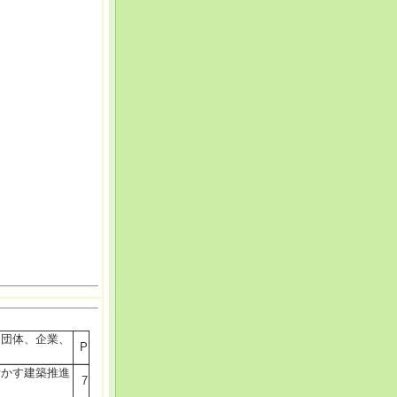
、団体、企業、
P
活かす建築推進
7