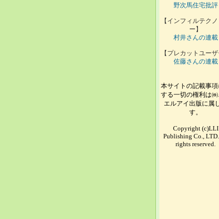
野次馬住宅批評
【インフィルテクノ
ー】
村井さんの連載
【プレカットユーザ
佐藤さんの連載
本サイトの記載事項
する一切の権利は㈱
エルアイ出版に属
す。
Copyright (c)LLI
Publishing Co., LTD.
rights reserved.