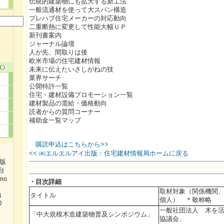
伝統的建築物にも拡大する新工法
一般流通材を使って大スパン構造
プレハブ住宅メーカーの対応動向
二重断熱に変更して性能大幅ＵＰ
新刊書案内
ジャーナル論壇
人が先、間取りは後
欧米市場の住宅建材情報
未来に伝えたいさしがねの技
業界サーチ
公開特許一覧
住宅・建材設備プロモーション一覧
建材製品の需給・価格動向
読者からの質問コーナー
補助金一覧マップ
購読申込はこちらから>>
<< ㈱エルエルアイ出版：住宅建材情報局ホームに戻る
出版
台
mo
・目次詳細
取材対象（関係機関
タイトル
38
個人） ＊敬称略
0
一般社団法人 木を
「中大規模木造建築物普及シンポジウム」
協議会、