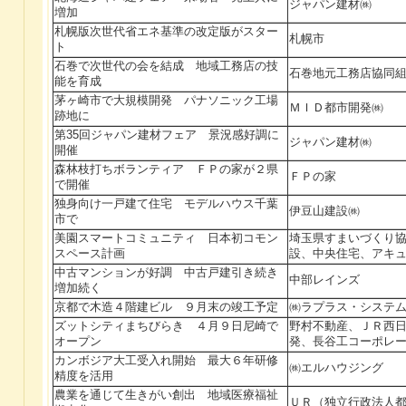
ジャパン建材㈱
増加
札幌版次世代省エネ基準の改定版がスター
札幌市
ト
石巻で次世代の会を結成 地域工務店の技
石巻地元工務店協同
能を育成
茅ヶ崎市で大規模開発 パナソニック工場
ＭＩＤ都市開発㈱
跡地に
第35回ジャパン建材フェア 景況感好調に
ジャパン建材㈱
開催
森林枝打ちボランティア ＦＰの家が２県
ＦＰの家
で開催
独身向け一戸建て住宅 モデルハウス千葉
伊豆山建設㈱
市で
美園スマートコミュニティ 日本初コモン
埼玉県すまいづくり
スペース計画
設、中央住宅、アキ
中古マンションが好調 中古戸建引き続き
中部レインズ
増加続く
京都で木造４階建ビル ９月末の竣工予定
㈱ラプラス・システ
ズットシティまちびらき ４月９日尼崎で
野村不動産、ＪＲ西
オープン
発、長谷工コーポレ
カンボジア大工受入れ開始 最大６年研修
㈱エルハウジング
精度を活用
農業を通じて生きがい創出 地域医療福祉
ＵＲ（独立行政法人