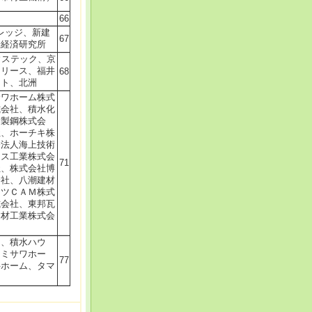
66
スナレッジ、新建
67
野経済研究所
、ハウステック、京
和リース、福井
68
クト、北洲
サワホーム株式
式会社、積水化
新製鋼株式会
社、ホーチキ株
発法人海上技術
ウス工業株式会
71
社、株式会社博
会社、八潮建材
ーツＣＡＭ株式
式会社、東邦瓦
建材工業株式会
ス、積水ハウ
、ミサワホー
77
井ホーム、タマ