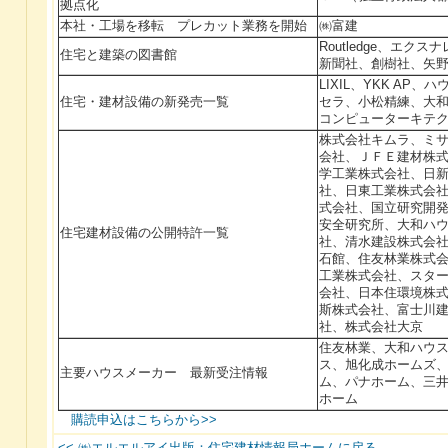
拠点化
本社・工場を移転 プレカット業務を開始
㈱富建
Routledge、エク
住宅と建築の図書館
新聞社、創樹社、矢
LIXIL、YKK AP
住宅・建材設備の新発売一覧
セラ、小松精練、大
コンピューターキテ
株式会社キムラ、ミ
会社、ＪＦＥ建材株
学工業株式会社、日
社、日東工業株式会
式会社、国立研究開
安全研究所、大和ハ
住宅建材設備の公開特許一覧
社、清水建設株式会
石館、住友林業株式
工業株式会社、スタ
会社、日本住環境株
斯株式会社、富士川
社、株式会社大京
住友林業、大和ハウ
ス、旭化成ホームズ
主要ハウスメーカー 最新受注情報
ム、パナホーム、三
ホーム
購読申込はこちらから>>
<< ㈱エルエルアイ出版：住宅建材情報局ホームに戻る