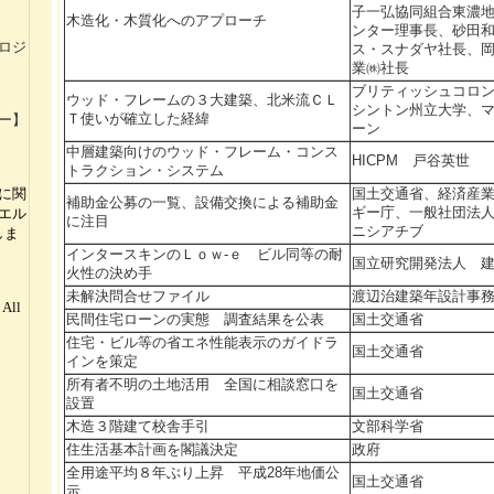
子一弘協同組合東濃
木造化・木質化へのアプローチ
ンター理事長、砂田
ロジ
ス・スナダヤ社長、
業㈱社長
ブリティッシュコロ
ウッド・フレームの３大建築、北米流ＣＬ
シントン州立大学、
Ｔ使いが確立した経緯
ー】
ーン
中層建築向けのウッド・フレーム・コンス
HICPM 戸谷英世
トラクション・システム
国土交通省、経済産
に関
補助金公募の一覧、設備交換による補助金
ギー庁、一般社団法人
エル
に注目
ニシアチブ
しま
インタースキンのＬｏｗ‐ｅ ビル同等の耐
国立研究開発法人 
火性の決め手
未解決問合せファイル
渡辺治建築年設計事
 All
民間住宅ローンの実態 調査結果を公表
国土交通省
住宅・ビル等の省エネ性能表示のガイドラ
国土交通省
インを策定
所有者不明の土地活用 全国に相談窓口を
国土交通省
設置
木造３階建て校舎手引
文部科学省
住生活基本計画を閣議決定
政府
全用途平均８年ぶり上昇 平成28年地価公
国土交通省
示