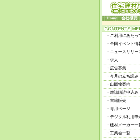
Home
会社概要
・ご利用にあたっ
・全国イベント情
・ニュースリリー
・求人
・広告募集
・今月の立ち読み
・出版物案内
・雑誌購読申込み
・書籍販売
・専用ページ
・デジタル利用申
・建材メーカー一
・工業会一覧