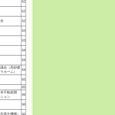
62
62
組合
62
63
63
64
64
協議会（高砂建
64
ュラホーム）
65
ム
65
日本不動産開
66
ーション
66
都市再生機構）
66