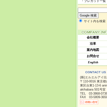
・プレカット一覧
サイト内を検索
会社概要
沿革
案内地図
お問合せ
English
(株)エルエルアイ
〒110-0016 東京都
東区台東1-13-6 ani
akihabara 501号室
TEL 03-3868-07
FAX 03-5809-365