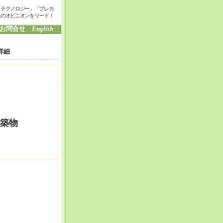
・テクノロジー」「プレカ
工のオピニオンをリード！
お問合せ
English
詳細
築物