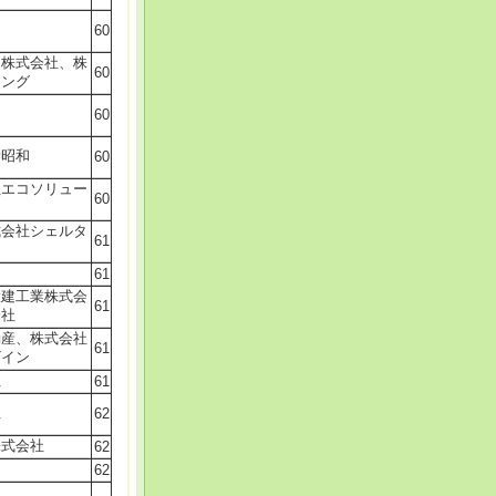
60
ン株式会社、株
60
ニング
60
新昭和
60
社エコソリュー
60
式会社シェルタ
61
61
大建工業株式会
61
会社
動産、株式会社
61
ザイン
社
61
社
62
株式会社
62
62