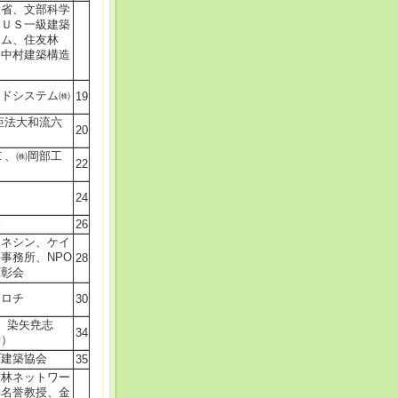
産省、文部科学
ＫＵＳ一級建築
ーム、住友林
、中村建築構造
ッドシステム㈱
19
矩法大和流六
20
Ｅ、㈱岡部工
22
24
ポ
26
カネシン、ケイ
事務所、NPO
28
顕彰会
オロチ
30
、染矢尭志
34
士）
ブ建築協会
35
森林ネットワー
学名誉教授、金