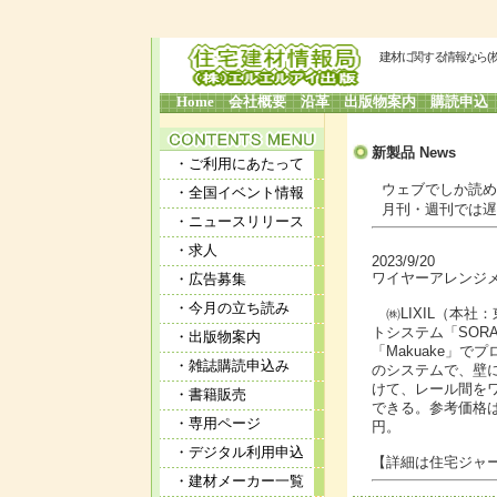
建材に関する情報なら(
Home
会社概要
沿革
出版物案内
購読申込
新製品
News
・ご利用にあたって
ウェブでしか読めな
・全国イベント情報
月刊・週刊では遅す
・ニュースリリース
・求人
2023/9/20
ワイヤーアレンジメ
・広告募集
・今月の立ち読み
㈱LIXIL（本社
トシステム「SOR
・出版物案内
「Makuake」
・雑誌購読申込み
のシステムで、壁
けて、レール間を
・書籍販売
できる。参考価格は
・専用ページ
円。
・デジタル利用申込
【詳細は住宅ジャー
・建材メーカー一覧