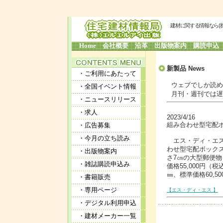
建材に関する情報なら(
Home
会社概要
沿革
出版物案内
購読申込
新製品
News
・ご利用にあたって
ウェブでしか読めな
・全国イベント情報
月刊・週刊では遅す
・ニュースリリース
・求人
2023/4/16
組み合わせ型宅配
・広告募集
・今月の立ち読み
エス・ディ・エス
わせ型宅配ボックス「
・出版物案内
さ7㎝の大型郵便
・雑誌購読申込み
価格55,000円（
㎜、標準価格60,5
・書籍販売
・専用ページ
【エス・ディ・エス 】
・デジタル利用申込
・建材メーカー一覧