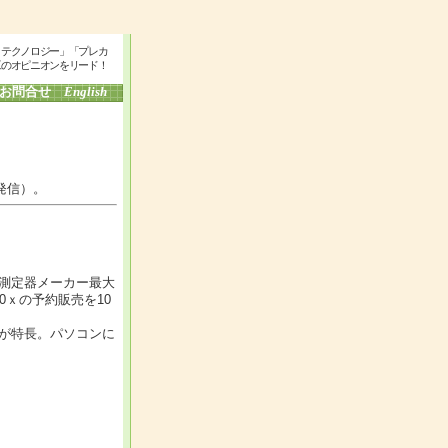
・テクノロジー」「プレカ
工のオピニオンをリード！
お問合せ
English
発信）。
測定器メーカー最大
0ｘの予約販売を10
が特長。パソコンに