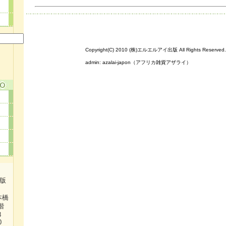
Copyright(C) 2010 (株)エルエルアイ出版 All Rights Reserved.
admin:
azalai-japon（アフリカ雑貨アザライ）
出版
本橋
階
38
0