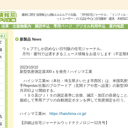
建材に関する情報なら(株)エルエルアイ出版。「月刊住宅ジャーナル」「インフィル
ットユーザー」の３誌を中心に住宅建材・建具・木材加
沿革
出版物案内
購読申込
専用ページ
デジタル利用申込
案内地図
新製品
News
て
ウェブでしか読めない日刊版の住宅ジャーナル。
報
月刊・週刊では遅すぎるニュース情報をお送りします（不定期
ス
2023/10/10
新型気密測定器300ｘを発売 / ハイシマ工業
ハイシマ工業㈱（本社：埼玉県さいたま市西区）は、米国気密
手Reprotec社製のブロアードア（玄関ドアや窓へ設置）の新型30
月20日より開始する。
ＩＳＯ及びＪＩＳの測定基準に合致、減圧・加圧の容易なこと
接続して専用アプリの自動測定ボタンを押して気密測定を行う。
ハイシマ工業㈱
https://haishima.co.jp/
込
【詳細は住宅ジャーナルウッドテクノロジー12月号】
覧