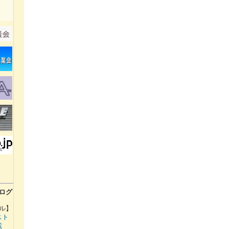
ログ
ル】
スト
載