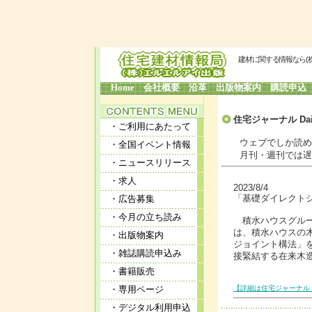
建材に関する情報なら(
Home
会社概要
沿革
出版物案内
購読申込
住宅ジャーナル Dai
・ご利用にあたって
ウェブでしか読めな
・全国イベント情報
月刊・週刊では遅す
・ニュースリリース
・求人
2023/8/4
「基礎ダイレクトジ
・広告募集
・今月の立ち読み
積水ハウスグルー
は、積水ハウスの
・出版物案内
ジョイント構法」
・雑誌購読申込み
接緊結する在来木
・書籍販売
・専用ページ
【詳細は住宅ジャーナル 
・デジタル利用申込