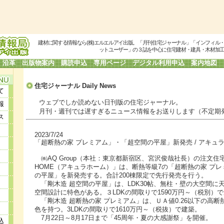
建材に関する情報なら(株)エルエルアイ出版。「月刊住宅ジャーナル」「インフィル
ットユーザー」の３誌を中心に住宅建材・建具・木材加
沿革
出版物案内
購読申込
専用ページ
デジタル利用申込
案内地図
住宅ジャーナル Daily
News
て
ウェブでしか読めない日刊版の住宅ジャーナル。
報
月刊・週刊では遅すぎるニュース情報をお送りします（不定期
ス
2023/7/24
「超断熱の家 プレミアム」・「超空間の平屋」新発売 / アキュ
㈱AQ Group（本社：東京都新宿区、宮沢俊哉社長）の注文住宅
HOME（アキュラホーム）」は、断熱等級7の「超断熱の家 プ
の平屋」を新発売する。合計200棟限定で先行発売を行う。
「剛木造 超空間の平屋」は、LDK30帖、無柱・壁の大空間に天
空間設計に特色がある。３LDKの間取りで1590万円～（税別）で
「剛木造 超断熱の家 プレミアム」は、ＵＡ値0.26以下の高断
色を持つ。3LDKの間取りで1610万円～（税抜）で建築。
7月22日～8月17日まで「45周年・夏の大感謝祭」を開催。
込