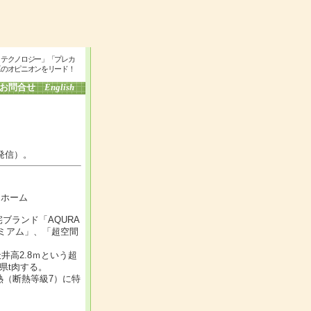
・テクノロジー」「プレカ
工のオピニオンをリード！
お問合せ
English
発信）。
ラホーム
ブランド「AQURA
レミアム」、「超空間
井高2.8ｍという超
県t肉する。
熱（断熱等級7）に特