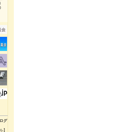
38
0
ログ
ル】