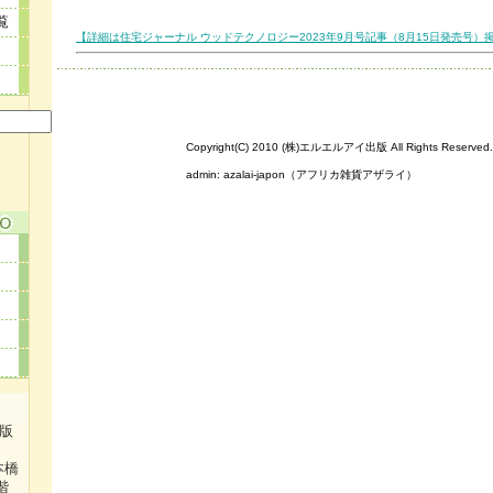
覧
【詳細は住宅ジャーナル ウッドテクノロジー2023年9月号記事（8月15日発売号）
Copyright(C) 2010 (株)エルエルアイ出版 All Rights Reserved.
admin:
azalai-japon（アフリカ雑貨アザライ）
出版
本橋
階