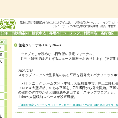
建材に関する情報なら(株)エルエルアイ出版。「月刊住宅ジャーナル」「インフィル
ットユーザー」の３誌を中心に住宅建材・建具・木材加
沿革
出版物案内
購読申込
専用ページ
デジタル利用申込
案内地図
住宅ジャーナル Daily
News
て
ウェブでしか読めない日刊版の住宅ジャーナル。
報
月刊・週刊では遅すぎるニュース情報をお送りします（不定期
ス
2023/7/18
スキップフロア＆大型収納のある平屋を新発売 / パナソニックホ
パナソニック ホームズ㈱（本社：大阪府豊中市、井上二郎社
フロア＆大型収納」のある平屋を、7月15日から発売開始。平屋
の空間の伸びやかさと開放感を演出する「スキップフロア」と、
1.4mの大型収納スペースが設置可能。
【詳細は住宅ジャーナル ウッドテクノロジー2023年9月号記事（8月15日発売号）
込