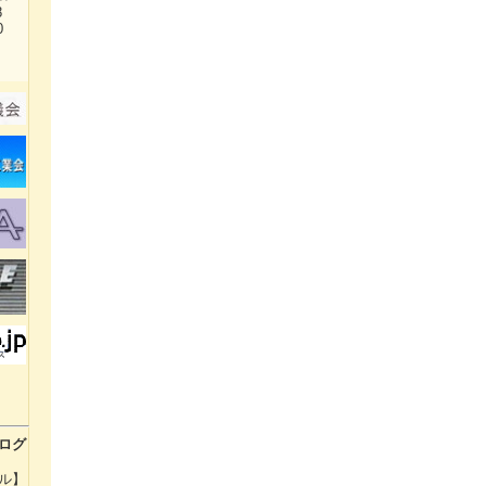
38
0
ログ
ル】