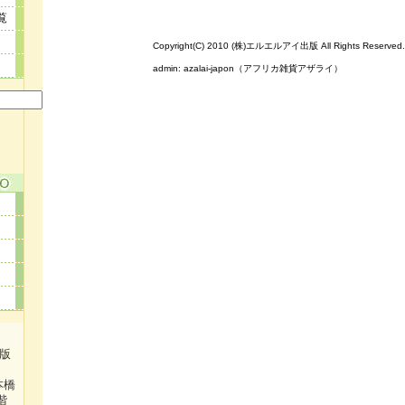
覧
Copyright(C) 2010 (株)エルエルアイ出版 All Rights Reserved.
admin:
azalai-japon（アフリカ雑貨アザライ）
出版
本橋
階