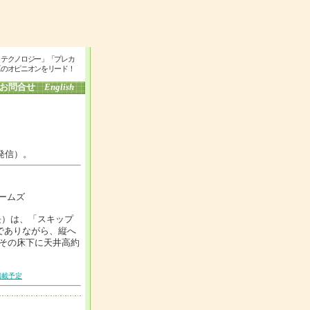
・テクノロジー」「プレカ
工のオピニオンをリード！
お問合せ
English
発信）。
ームズ
長）は、「スキップ
でありながら、縦へ
その床下に天井高約
掲載予定