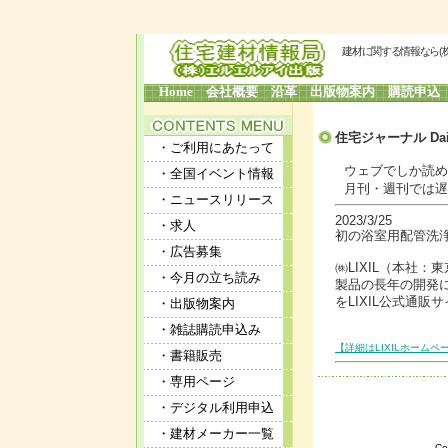
建材に関する情報なら(
Home
会社概要
沿革
出版物案内
購読申込
住宅ジャーナル Dai
・ご利用にあたって
ウェブでしか読めな
・全国イベント情報
月刊・週刊では遅す
・ニュースリリース
2023/3/25
・求人
初の浴室用配管洗浄剤
・広告募集
㈱LIXIL（本社：
・今月の立ち読み
製品の長年の開発
をLIXIL公式通
・出版物案内
・雑誌購読申込み
【詳細はLIXILホームペ
・書籍販売
・専用ページ
・デジタル利用申込
・建材メーカー一覧
Co